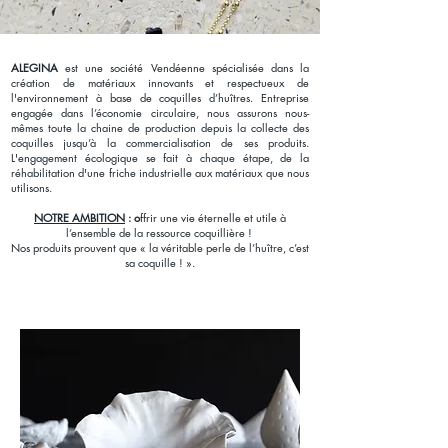
ALEGINA
est une société Vendéenne spécialisée dans la
création de matériaux innovants et respectueux de
l'environnement à base de coquilles d’huîtres. Entreprise
engagée dans l’économie circulaire, nous assurons nous-
mêmes toute la chaine de production depuis la collecte des
coquilles jusqu’à la commercialisation de ses produits.
L'engagement écologique se fait à chaque étape, de la
réhabilitation d'une friche industrielle aux matériaux que nous
utilisons.
NOTRE AMBITION
: o
ffrir une vie éternelle et utile à
l’ensemble de la ressource coquillière !
Nos produits prouvent que « la véritable perle de l’huître, c’est
sa coquille ! ».