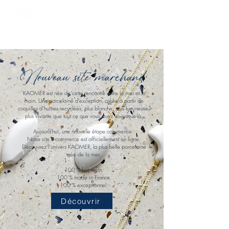
Accueil uniquement sur RDV
Nouveau site marchand
KAOMER est née de cette rencontre entre la mer et la
main. Une porcelaine d’exception, créée à partir de
coquilles d’huîtres recyclées, plus blanche, plus lumineuse,
plus vivante que tout ce que vous avez vu jusque-là.
Aujourd'hui, une nouvelle étape commence :
Notre site e-commerce est officiellement en ligne.
Découvrez l’univers KAOMER, la plus belle porcelaine
née de la mer.
100 % fait main.
100 % made in France.
100 % exceptionnel.
Découvrir