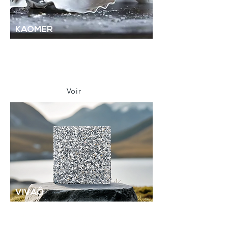
KAOMER
Notre fleuron : la pâte à porcelaine
Une
KAOMER.
porcelaine d’excellence unique au monde, née de
l'observation de la blancheur nacrée de l’huître et de
deux années de R&D et d'alchimie.
Voir
VIVAÔ
Nos solutions d'aménagement VIVAÔ.
Pavés perméables et toitures végétalisées, des solutions
pour lutter contre l'artificialisation des sols et les îlots de