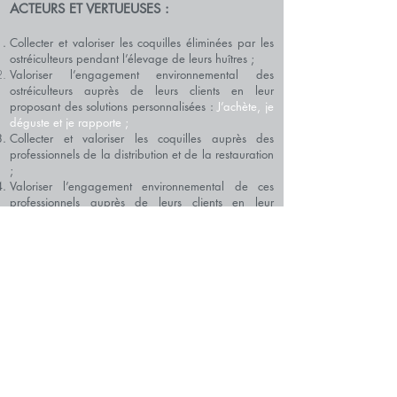
ACTEURS ET VERTUEUSES :
Collecter et valoriser les coquilles éliminées par les
ostréiculteurs pendant l’élevage de leurs huîtres ;
Valoriser l’engagement environnemental des
ostréiculteurs auprès de leurs clients en leur
proposant des solutions personnalisées :
J’achète, je
déguste et je rapporte ;
Collecter et valoriser les coquilles auprès des
professionnels de la distribution et de la restauration
;
Valoriser l’engagement environnemental de ces
professionnels auprès de leurs clients en leur
proposant des solutions personnalisées : J’achète, je
déguste et je rapporte ;
Offrir aux Collectivités locales des dispositifs
personnalisés et des matériels de collecte auprès
des consommateurs, permettant de réduire les
volumes et donc la facture de leurs déchets ;
Permettre aux Collectivités locales de concrétiser et
valoriser leurs engagements environnementaux par
l’utilisation de nos produits dans une logique «
d’économie circulaire de proximité » (Coll&Use = je
collecte et je valorise sur mon territoire).