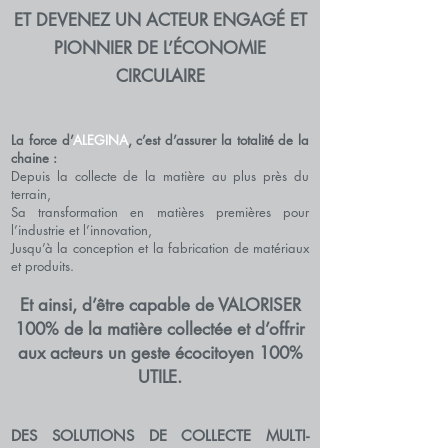
ET DEVENEZ UN ACTEUR
ENGAGÉ ET
PIONNIER
DE L’ÉCONOMIE
CIRCULAIRE
La force d’
ALEGINA
, c
’est d’assurer la totalité de la
chaine :
Depuis la collecte de la matière au plus près du
terrain,
Sa transformation en matières premières pour
l’industrie et l’innovation,
Jusqu’à la conception et la fabrication de matériaux
et produits.
Et ainsi, d’être capable de VALORISER
100% de la matière collectée et
d’offrir
aux acteurs un geste écocitoyen 100%
UTILE.
DES SOLUTIONS DE COLLECTE MULTI-