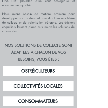
l’INUTILITÉ (doublée d’un coût écologique et
économique injustifié).
Nous avons besoin de matière première pour
développer nos produits, et ainsi structurer une filière
de collecte et de valorisation pérenne.
Les déchets
coquilliers laissent place aux nouvelles solutions de
valorisation.
NOS SOLUTIONS DE COLLECTE SONT
ADAPTÉES A CHACU
N DE VOS
BESOINS, VOUS ÊTES :
OSTRÉICULTEURS
COLLECTIVITÉS LOCALES
CONSOMMATEURS